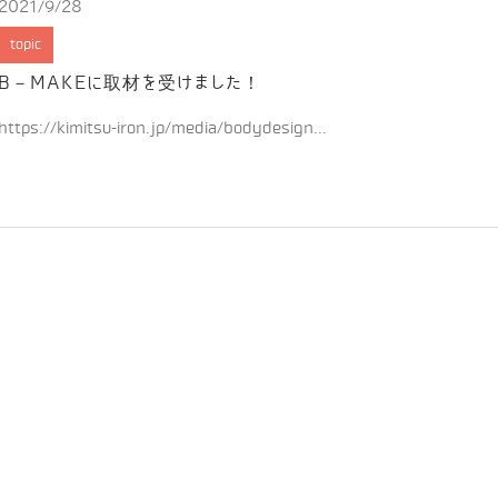
2021/9/28
topic
B－MAKEに取材を受けました！
https://kimitsu-iron.jp/media/bodydesign...